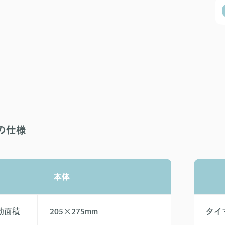
Sの仕様
本体
効面積
205×275mm
タイ