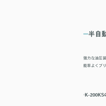
半自動
強力な油圧
能率よくブ
K-200K